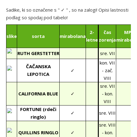
Sadike, ki so označene s " ✓ " , so na zalogi! Opisi lastnosti
podlag so spodaj pod tabelo!
2-
čas
MPC
slike
sorta
mirabolana
letne
zorenja
mirabola
RUTH GERSTETTER
sre. VII
kon. VII
ČAČANSKA
✓
- zač.
LEPOTICA
VIII
sre. VII
CALIFORNIA BLUE
✓
- kon.
VIII
FORTUNE (rdeči
✓
sre. VIII
ringlo)
sre. VIII
QUILLINS RINGLO
✓
- kon.