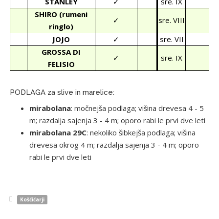
STANLEY
✓
sre. IX
SHIRO (rumeni
✓
sre. VIII
ringlo)
JOJO
✓
sre. VII
GROSSA DI
✓
sre. IX
FELISIO
PODLAGA za slive in marelice:
mirabolana
: močnejša podlaga; višina drevesa 4 - 5
m; razdalja sajenja 3 - 4 m; oporo rabi le prvi dve leti
mirabolana 29C
: nekoliko šibkejša podlaga; višina
drevesa okrog 4 m; razdalja sajenja 3 - 4 m; oporo
rabi le prvi dve leti
Koščičarji