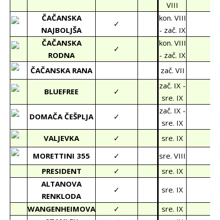
VIII
ČAČANSKA
kon. VIII
✓
NAJBOLJŠA
- zač. IX
ČAČANSKA
kon. VIII
✓
RODNA
- zač. IX
ČAČANSKA RANA
zač. VII
zač. IX -
BLUEFREE
✓
sre. IX
zač. IX -
DOMAČA ČEŠPLJA
✓
sre. IX
VALJEVKA
✓
sre. IX
MORETTINI 355
✓
sre. VIII
PRESIDENT
✓
sre. IX
ALTANOVA
✓
sre. IX
RENKLODA
WANGENHEIMOVA
✓
sre. IX