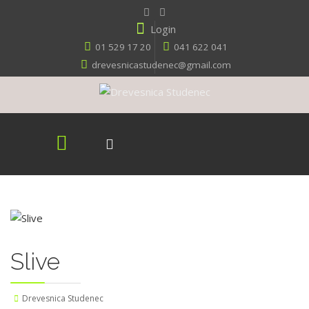
Login
01 529 17 20
041 622 041
drevesnicastudenec@gmail.com
Slive
Drevesnica Studenec