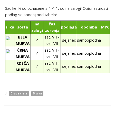
Sadike, ki so označene s " ✓ " , so na zalogi! Opisi lastnosti
podlag so spodaj pod tabelo!
na
čas
slika
sorta
podlaga
opomba
MPC
zalogi
zorenja
BELA
zač. VII -
✓
sejanec
samooplodna
MURVA
sre. VII
ČRNA
zač. VII -
✓
sejanec
samooplodna
MURVA
sre. VII
RDEČA
zač. VII -
✓
sejanec
samooplodna
MURVA
sre. VII
Druge vrste
Murva