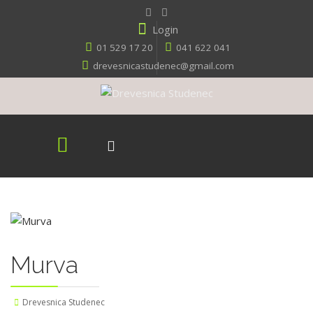
Login
01 529 17 20
041 622 041
drevesnicastudenec@gmail.com
Murva
Drevesnica Studenec